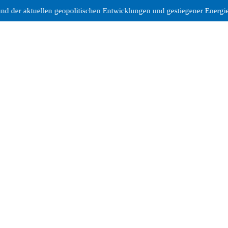
 geopolitischen Entwicklungen und gestiegener Energiekosten erheben w