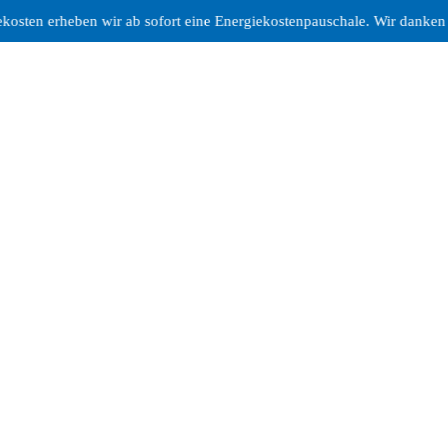
ir ab sofort eine Energiekostenpauschale. Wir danken Ihnen für Ihr Ver